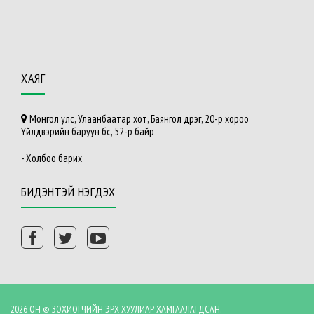
ХАЯГ
Монгол улс, Улаанбаатар хот, Баянгол дүүрэг, 20-р хороо
Үйлдвэрийн баруун бүс, 52-р байр
-
Холбоо барих
БИДЭНТЭЙ НЭГДЭХ
2026 ОН © ЗОХИОГЧИЙН ЭРХ ХУУЛИАР ХАМГААЛАГДСАН.