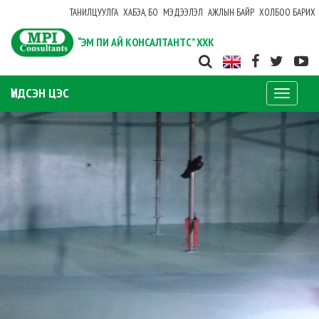
ТАНИЛЦУУЛГА
ХАБЭА, БО
МЭДЭЭЛЭЛ
АЖЛЫН БАЙР
ХОЛБОО БАРИХ
“ЭМ ПИ АЙ КОНСАЛТАНТС” ХХК
ҮНДСЭН ЦЭС
Toggle
navigati