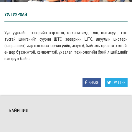
УУЛ УУРХАЙ
Уул уурхайн тээвэрийн хэрэгсэл, механизимд түлш, шатахуун, тос,
тусгай шингэнийг суурин ШТС, зөөврийн ШТС, явуулын цистерн
(заправшик)-аар цэнэглэх орчин үеийн, аюулгүй, байгаль орчинд ээлтэй,
өндөр бүтээмжтэй, хэмнэлттэй, ухаалаг технологийн бүхий л шийдлийг
нэвтрүүлж байна.
SHARE
TWITTER
БАЙРШИЛ