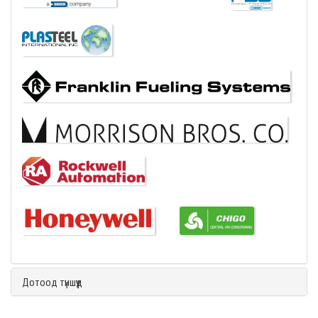
Дотоод түншүүд