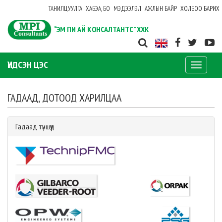
ТАНИЛЦУУЛГА
ХАБЭА, БО
МЭДЭЭЛЭЛ
АЖЛЫН БАЙР
ХОЛБОО БАРИХ
“ЭМ ПИ АЙ КОНСАЛТАНТС” ХХК
ҮНДСЭН ЦЭС
Toggle
navigati
ГАДААД, ДОТООД ХАРИЛЦАА
Гадаад түншүүд