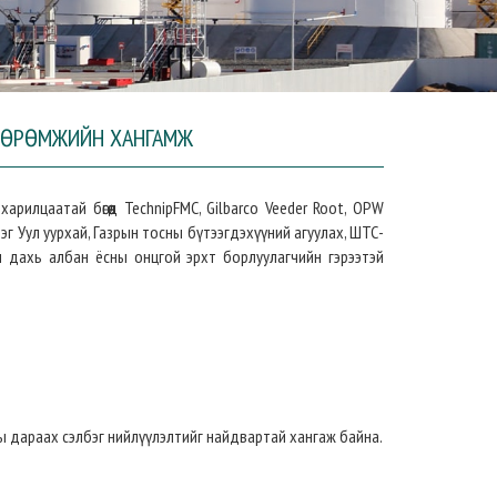
ХӨӨРӨМЖИЙН ХАНГАМЖ
рилцаатай бөгөөд TechnipFMC, Gilbarco Veeder Root, OPW
эрэг Уул уурхай, Газрын тосны бүтээгдэхүүний агуулах, ШТС-
гол дахь албан ёсны онцгой эрхт борлуулагчийн гэрээтэй
ны дараах сэлбэг нийлүүлэлтийг найдвартай хангаж байна.