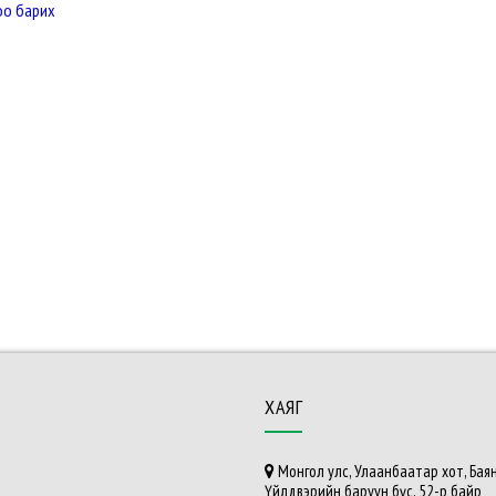
оо барих
ХАЯГ
Монгол улс, Улаанбаатар хот, Баян
Үйлдвэрийн баруун бүс, 52-р байр