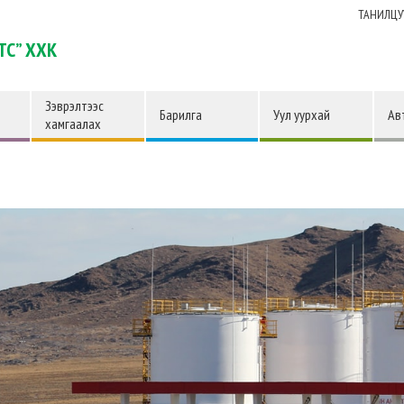
ТАНИЛЦУ
ТС” ХХК
Зэврэлтээс
Барилга
Уул уурхай
Ав
хамгаалах