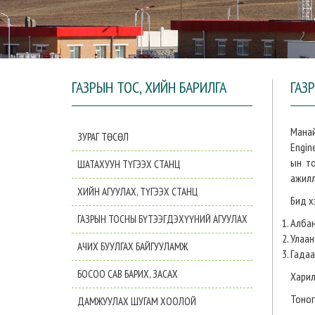
ГАЗРЫН ТОС, ХИЙН БАРИЛГА
ГАЗ
Манай
ЗУРАГ ТӨСӨЛ
Engin
ын то
ШАТАХУУН ТҮГЭЭХ СТАНЦ
ажилл
ХИЙН АГУУЛАХ, ТҮГЭЭХ СТАНЦ
Бид х
ГАЗРЫН ТОСНЫ БҮТЭЭГДЭХҮҮНИЙ АГУУЛАХ
Албан
Улаан
АЧИХ БУУЛГАХ БАЙГУУЛАМЖ
Гадаа
БОСОО САВ БАРИХ, ЗАСАХ
Харил
Тоног
ДАМЖУУЛАХ ШУГАМ ХООЛОЙ