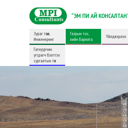
“ЭМ ПИ АЙ КОНСАЛТАН
Зураг төсөл,
Газрын тос,
Үйлдвэрлэл
Инженеринг
хийн барилга
Гагнуурчин
угсрагч бэлтгэх
сургалтын төв