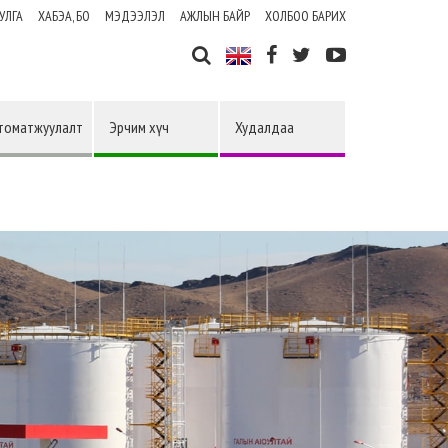
УЛГА
ХАБЭА, БО
МЭДЭЭЛЭЛ
АЖЛЫН БАЙР
ХОЛБОО БАРИХ
томатжуулалт
Эрчим хүч
Худалдаа