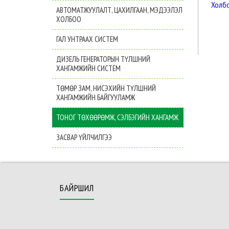
Холб
АВТОМАТЖУУЛАЛТ, ЦАХИЛГААН, МЭДЭЭЛЭЛ
ХОЛБОО
ГАЛ УНТРААХ СИСТЕМ
ДИЗЕЛЬ ГЕНЕРАТОРЫН ТҮЛШНИЙ
ХАНГАМЖИЙН СИСТЕМ
ТӨМӨР ЗАМ, НИСЭХИЙН ТҮЛШНИЙ
ХАНГАМЖИЙН БАЙГУУЛАМЖ
ТОНОГ ТӨХӨӨРӨМЖ, СЭЛБЭГИЙН ХАНГАМЖ
ЗАСВАР ҮЙЛЧИЛГЭЭ
БАЙРШИЛ