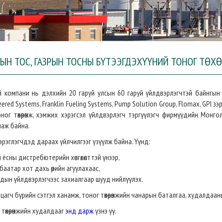
РЫН ТОС, ГАЗРЫН ТОСНЫ БҮТЭЭГДЭХҮҮНИЙ ТОНОГ ТӨ
 компани нь дэлхийн 20 гаруй улсын 60 гаруй үйлдвэрлэгчтэй байнгын ха
eered Systems, Franklin Fueling Systems, Pump Solution Group, Flomax, GPI з
ног төхөөрөмж, хэмжих хэрэгсэл үйлдвэрлэгч тэргүүлэгч фирмүүдийн Мон
аж байна.
эрэглэгчдэд дараах үйлчилгээг үзүүлж байна. Үүнд:
 ёсны дистребютерийн хөнгөлөлттэй үнээр,
баатар хот дахь өөрийн агуулахаас,
дын үйлдвэрлэгчээс захиалгаар шууд нийлүүлэх.
цагч бүрийн сэтгэл ханамж, тоног төхөөрөмжийн чанарын баталгаа, худалдаа
 төхөөрөмжийн худалдааг
энд дарж
үзнэ үү.