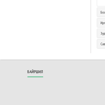
Бо
Ир
Зур
Са
БАЙРШИЛ