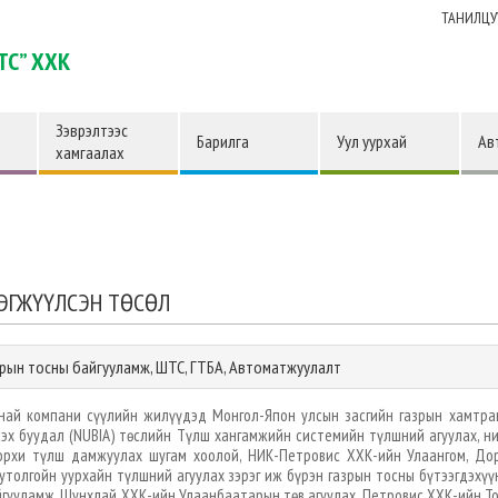
ТАНИЛЦУ
ТС” ХХК
Зэврэлтээс
Барилга
Уул уурхай
Ав
хамгаалах
ЭГЖҮҮЛСЭН ТӨСӨЛ
зрын тосны байгууламж, ШТС, ГТБА, Автоматжуулалт
най компани сүүлийн жилүүдэд Монгол-Япон улсын засгийн газрын хамтра
эх буудал (NUBIA) төслийн Түлш хангамжийн системийн түлшний агуулах, н
орхи түлш дамжуулах шугам хоолой, НИК-Петровис ХХК-ийн Улаангом, Дор
толгойн уурхайн түлшний агуулах зэрэг иж бүрэн газрын тосны бүтээгдэхү
гууламж, Шунхлай ХХК-ийн Улаанбаатарын төв агуулах, Петровис ХХК-ийн То