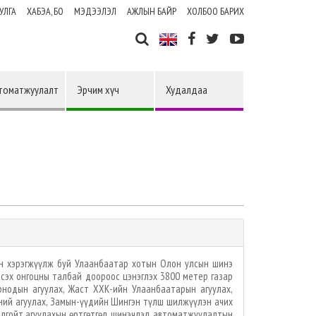
УЛГА
ХАБЭА, БО
МЭДЭЭЛЭЛ
АЖЛЫН БАЙР
ХОЛБОО БАРИХ
томатжуулалт
Эрчим хүч
Худалдаа
н хэрэгжүүлж буй Улаанбаатар хотын Олон улсын шинэ
исэх онгоцны талбай доороос цэнэглэх 3800 метер газар
нодын агуулах, Жаст ХХК-ийн Улаанбаатарын агуулах,
үний агуулах, Замын-үүдийн Шингэн түлш шилжүүлэн ачих
лгойт агуулахын өртгөтгөл, шинэчлэл, автоматжуулалтын