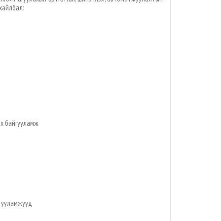
ухайлбал:
эх байгууламж
йгууламжууд