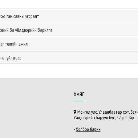
соо ган савны угсралт
гэний ба үйлдвэрийн барилга
аг төслийн ажил
вны үйлдвэр
ХАЯГ
Монгол улс, Улаанбаатар хот, Баян
Үйлдвэрийн баруун бүс, 52-р байр
-
Холбоо барих