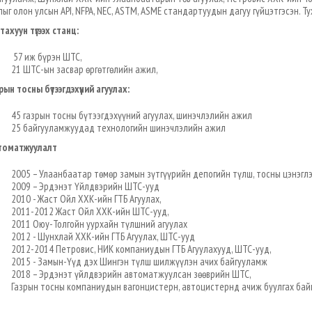
ыг олон улсын API, NFPA, NEC, ASTM, ASME стандартуудын дагуу гүйцэтгэсэн. Т
тахуун түгээх станц:
57 иж бүрэн ШТС,
21 ШТС-ын засвар өргөтгөлийн ажил,
рын тосны бүтээгдэхүүний
агуулах
:
45 газрын тосны бүтээгдэхүүний агуулах, шинэчлэлийн ажил
25 байгууламжуудад технологийн шинэчлэлийн ажил
томатжуулалт
2005 – Улаанбаатар төмөр замын зүтгүүрийн депогийн түлш, тосны цэнэгл
2009 – Эрдэнэт Үйлдвэрийн ШТС-ууд
2010 - Жаст Ойл ХХК-ийн ГТБ Агуулах,
2011-2012 Жаст Ойл ХХК-ийн ШТС-ууд,
2011 Оюу-Толгойн уурхайн түлшний агуулах
2012 - Шунхлай ХХК-ийн ГТБ Агуулах, ШТС-ууд
2012-2014 Петровис, НИК компаниудын ГТБ Агуулахууд, ШТС-ууд,
2015 - Замын-Үүд дэх Шингэн түлш шилжүүлэн ачих байгууламж
2018 – Эрдэнэт үйлдвэрийн автоматжуулсан зөөврийн ШТС,
Газрын тосны компаниудын вагонцистерн, автоцистернд ачиж буулгах ба