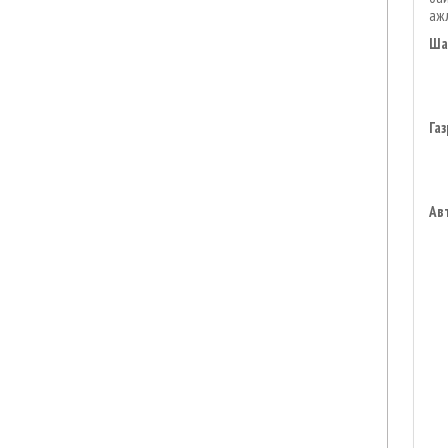
ажл
Ш
а
Г
аз
Ав