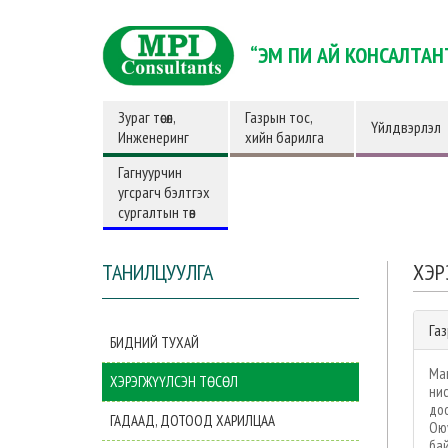
“ЭМ ПИ АЙ КОНСАЛТАН
Зураг төсөл,
Газрын тос,
Үйлдвэрлэл
Инженеринг
хийн барилга
Гагнуурчин
угсрагч бэлтгэх
сургалтын төв
ТАНИЛЦУУЛГА
ХЭР
Га
БИДНИЙ ТУХАЙ
Ма
ХЭРЭГЖҮҮЛСЭН ТӨСӨЛ
нис
до
ГАДААД, ДОТООД ХАРИЛЦАА
Оюу
бай