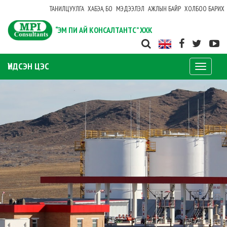
ТАНИЛЦУУЛГА
ХАБЭА, БО
МЭДЭЭЛЭЛ
АЖЛЫН БАЙР
ХОЛБОО БАРИХ
“ЭМ ПИ АЙ КОНСАЛТАНТС” ХХК
ҮНДСЭН ЦЭС
Toggle
navigati