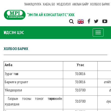
ТАНИЛЦУУЛГА
ХАБЭА, БО
МЭДЭЭЛЭЛ
АЖЛЫН БАЙР
ХОЛБОО БАРИХ
“ЭМ ПИ АЙ КОНСАЛТАНТС” ХХК
ҮНДСЭН ЦЭС
Toggle
navigati
ХОЛБОО БАРИХ
Алба
Утас
Зураг төсөл
310816
Барилга угсралт
310816
enkh
Үйлдвэрлэл
310700
d
Газрын тосны тоног төхөөрөмжийн
310700
oy
худалдаа