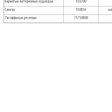
Барилгын материалын худалдаа
310700
Санхүү
310816
uu
Төв оффисын ресепшн
75750800