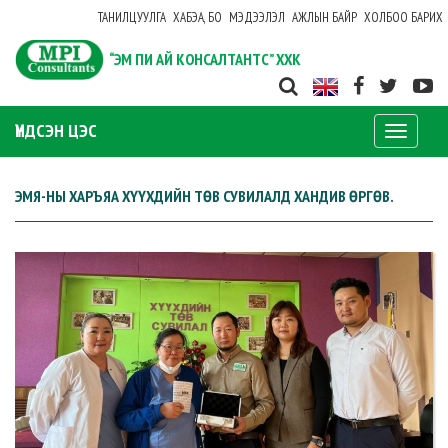
ТАНИЛЦУУЛГА
ХАБЭА, БО
МЭДЭЭЛЭЛ
АЖЛЫН БАЙР
ХОЛБОО БАРИХ
“ЭМ ПИ АЙ КОНСАЛТАНТС” ХХК
ҮНДСЭН ЦЭС
Toggle
navigati
ЭМЯ-НЫ ХАРЪЯА ХҮҮХДИЙН ТӨВ СУВИЛАЛД ХАНДИВ ӨРГӨВ.