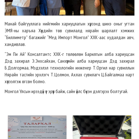
Манай байгууллага нийгмийн хариуцлагын хүрээнд шинэ оныг угтан
ЭМЯ-ны харъяа Хүүхдийн төв сувилалд нярайн шарлалт хэмжих
“Биллиметр” багажийг “Мед Импорт Монгол” ХХК-аас худалдан авч,
хандивлав.
“Эм Пи Ай” Консалтантс ХХК-г төлөөлөн Барилгын алба хариуцсан
Дэд захирал Э.Энхсайхан, Санхүүгийн алба хариуцсан Дэд захирал
Б.Долгормаа, Мэдээлэл технологийн инженер Т.Оргил нар сувиллын
Нярайн тасгийн эрхлэгч Т.Цолмон, Ахлах сувилагч Ц.Байгалмаа нарт
хүлээлгэж өгсөн болно.
Монгол Улсын ирээдүй үе эрүүл байж, сайн үйлс бүхэн дэлгэрэх болтугай.